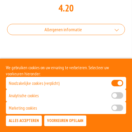
4.20
Allergenen informatie
Geen aangegeven allergenen.
We gebruiken cookies om uw ervaring te verbeteren. Selecteer uw
voorkeuren hieronder:
Noodzakelijke cookies (verplicht)
Analytische cookies
Marketing cookies
ALLES ACCEPTEREN
VOORKEUREN OPSLAAN
TOEVOEGEN