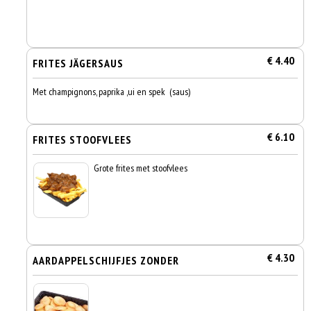
€ 4.40
FRITES JÄGERSAUS
Met champignons, paprika ,ui en spek (saus)
€ 6.10
FRITES STOOFVLEES
Grote frites met stoofvlees
€ 4.30
AARDAPPELSCHIJFJES ZONDER